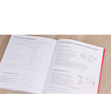
+7 925 235-00-55
Готовы начать?
INSTAGRAM
Ждём!
FACEBOOK
VKONTAKTE
МОСКВА
|
СТАРАЯ КУПАВНА