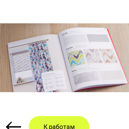
© 2012-2026 «ВЫСОКО»
У вас есть задача? Оставьте
заявку, мы скоро с вами свяжемся
Имя
Почта
Телефон
К работам