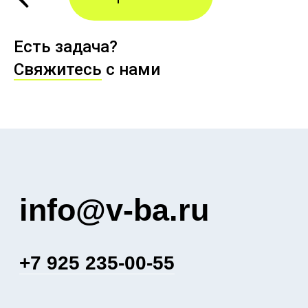
Есть задача?
Свяжитесь
с нами
Отправить
Нажимая кнопку «Отправить», вы
соглашаетесь
с
политикой обработки
персональных данных
У вас нет времени ждать?
+7 925 235-00-55
Пишите нам
в telegram!