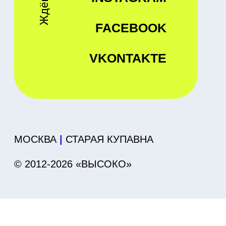
Отправить
Нажимая кнопку «Отправить», вы
соглашаетесь
с
политикой обработки
персональных данных
У вас нет времени ждать?
+7 925 235-00-55
Пишите нам
в telegram!